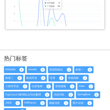
热门标签
thinkphp
swoole
前端智能化
标签一
6
3
2
2
标签二
集成开发
宝塔
考核指标
2
2
2
1
iview
小程序开发
社群电商
营销策略
1
1
1
1
SpringBoot
FdyCms4.0新增站点同步翻译
消息列队
1
1
1
JAVA
PdfParser
模板消息
图片识别
1
1
1
1