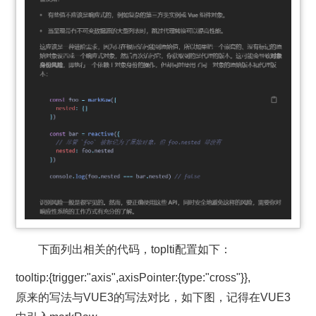
下面列出相关的代码，toplti配置如下：
tooltip
:
{
trigger
:
"axis"
,
axisPointer
:
{
type
:
"cross"
}},
原来的写法与VUE3的写法对比，如下图，记得在VUE3