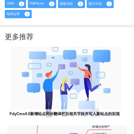
JAVA
PdfParser
模板消息
图片识别
1
1
1
1
电商运营
1
更多推荐
FdyCms4.0新增站点同步翻译栏目相关字段并写入新站点的实现


2022-05-24 23:56
市场部