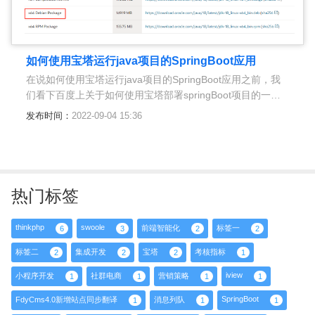
如何使用宝塔运行java项目的SpringBoot应用
在说如何使用宝塔运行java项目的SpringBoot应用之前，我
们看下百度上关于如何使用宝塔部署springBoot项目的一些
见解，反正我看了半天没有看明白，
发布时间：
2022-09-04 15:36
热门标签
thinkphp
swoole
前端智能化
标签一
6
3
2
2
标签二
集成开发
宝塔
考核指标
2
2
2
1
iview
小程序开发
社群电商
营销策略
1
1
1
1
SpringBoot
FdyCms4.0新增站点同步翻译
消息列队
1
1
1