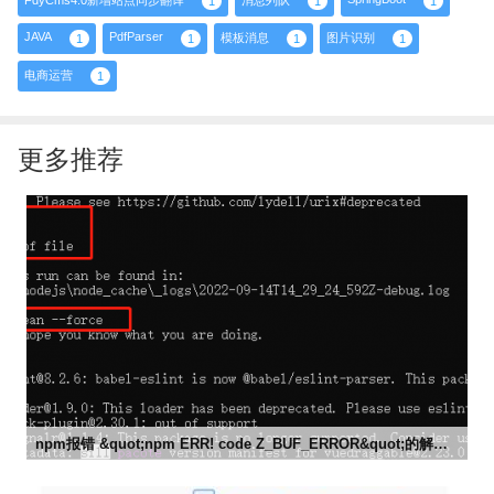
FdyCms4.0新增站点同步翻译
消息列队
1
1
1
JAVA
PdfParser
模板消息
图片识别
1
1
1
1
电商运营
1
更多推荐
npm报错 &quot;npm ERR! code Z_BUF_ERROR&quot;的解决方案


2022-09-14 22:32
市场部