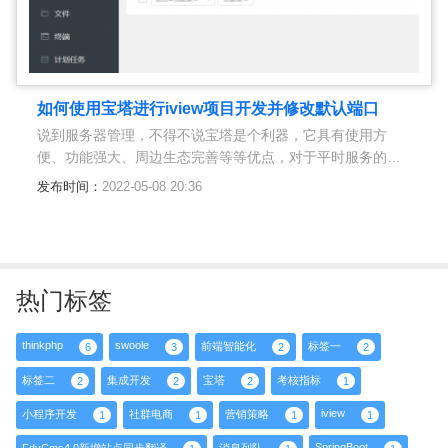
如何使用宝塔进行iview项目开发并修改默认端口
说到服务器管理，不得不说宝塔是个利器，它具有使用方
便、功能强大、周边生态完善等等优点，对于平时服务的可
视化管理，不得不说是个非常好的选择。最近在做crmeb的
发布时间：
2022-05-08 20:36
二
热门标签
thinkphp
swoole
前端智能化
标签一
6
3
2
2
标签二
集成开发
宝塔
考核指标
2
2
2
1
iview
小程序开发
社群电商
营销策略
1
1
1
1
SpringBoot